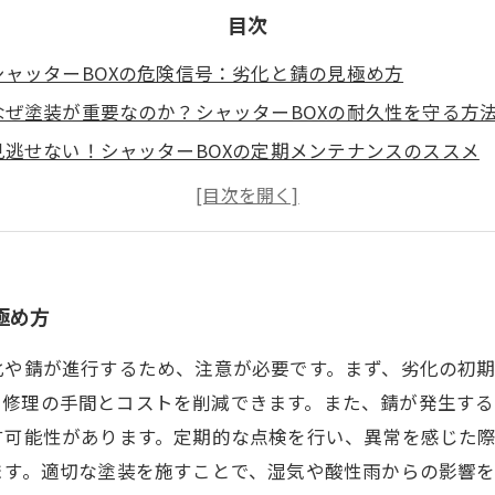
目次
シャッターBOXの危険信号：劣化と錆の見極め方
なぜ塗装が重要なのか？シャッターBOXの耐久性を守る方
見逃せない！シャッターBOXの定期メンテナンスのススメ
安心なリフォーム：シャッターBOX修理のタイミングとポ
塗装の魔法：視覚的な美しさと防錆効果
プロが教える！鉄部シャッターBOXの塗装・修理施工法
未来に向けた投資：早期修理の重要性とそのメリット
極め方
化や錆が進行するため、注意が必要です。まず、劣化の初
、修理の手間とコストを削減できます。また、錆が発生する
す可能性があります。定期的な点検を行い、異常を感じた際
ます。適切な塗装を施すことで、湿気や酸性雨からの影響