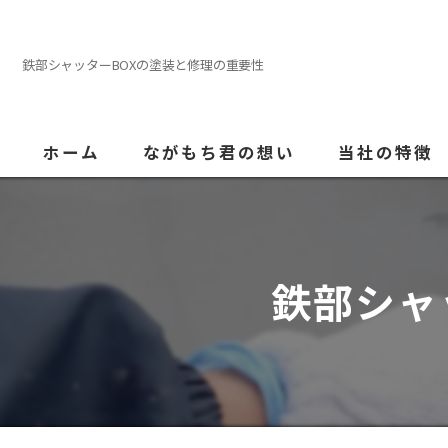
鉄部シャッターBOXの塗装と修理の重要性
ホーム
ながもち君の想い
当社の特徴
外壁塗装
屋根
鉄部シャ
内装
防水
水回り