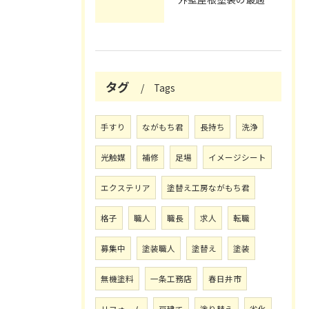
タグ
Tags
手すり
ながもち君
長持ち
洗浄
光触媒
補修
足場
イメージシート
エクステリア
塗替え工房ながもち君
格子
職人
職長
求人
転職
募集中
塗装職人
塗替え
塗装
無機塗料
一条工務店
春日井市