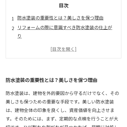
目次
防水塗装の重要性とは？美しさを保つ理由
リフォームの際に意識すべき防水塗装の仕上が
り
防水塗装を美しく保つための基本的なお手入れ
方法
材料選びがカギ！美しい防水塗装を実現するポ
イント
防水塗装の重要性とは？美しさを保つ理由
定期点検の重要性：防水塗装を長持ちさせる秘
訣
防水塗装は、建物を外的要因から守るだけでなく、その
美しい防水塗装がもたらす建物の寿命延長効果
美しさも保つための重要な手段です。美しい防水塗装
まとめ：防水塗装を美しく保って理想のリフォ
は、建物全体の印象を良くし、資産価値を向上させま
ームを実現しよう
す。そのためには、まず、定期的な点検を行うことが大