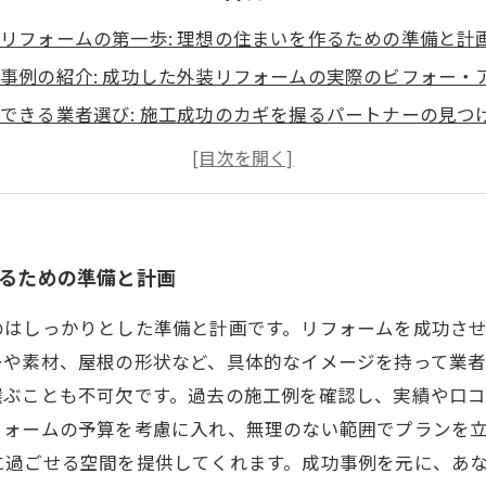
リフォームの第一歩: 理想の住まいを作るための準備と計
事例の紹介: 成功した外装リフォームの実際のビフォー・
できる業者選び: 施工成功のカギを握るパートナーの見つ
なプランとデザイン: 顧客のニーズに応じた外装リフォー
から学ぶ: 実践的な外装リフォームの施工方法とテクニッ
様の声: 外装リフォームがもたらした変化と感想
の家へ: 外装リフォーム成功の秘訣と今後の展望
作るための準備と計画
のはしっかりとした準備と計画です。リフォームを成功さ
ーや素材、屋根の形状など、具体的なイメージを持って業
選ぶことも不可欠です。過去の施工例を確認し、実績や口
フォームの予算を考慮に入れ、無理のない範囲でプランを
に過ごせる空間を提供してくれます。成功事例を元に、あ