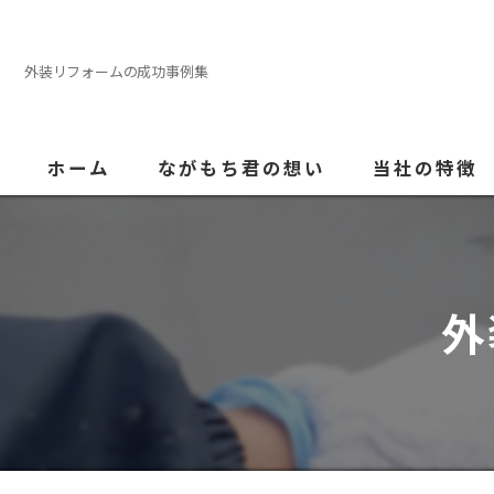
外装リフォームの成功事例集
ホーム
ながもち君の想い
当社の特徴
外壁塗装
屋根
外
内装
防水
水回り