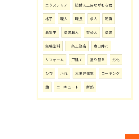
エクステリア
塗替え工房ながもち君
格子
職人
職長
求人
転職
募集中
塗装職人
塗替え
塗装
無機塗料
一条工務店
春日井市
リフォーム
戸建て
塗り替え
劣化
ひび
汚れ
太陽光発電
コーキング
艶
エコキュート
断熱