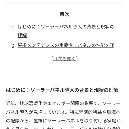
目次
はじめに：ソーラーパネル導入の背景と現状の
理解
屋根メンテナンスの重要性：パネルの性能を守
る鍵
ソーラーパネルと屋根の関係：定期的な点検で
見つける潜在的な問題
塗装の役割：屋根を美しく保ち、機能を最大化
はじめに：ソーラーパネル導入の背景と現状の理解
させる方法
メリットまとめ：効果的な屋根メンテナンスで
近年、地球温暖化やエネルギー問題の影響で、ソーラー
未来の投資を守る
パネル導入が急増しています。特に経済的利益や環境へ
お客様の声：メンテナンスの結果、パネルの性
の配慮から、屋根にソーラーパネルを取り付ける家庭が
能が向上した実例