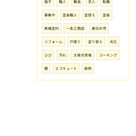
格子
職人
職長
求人
転職
募集中
塗装職人
塗替え
塗装
無機塗料
一条工務店
春日井市
リフォーム
戸建て
塗り替え
劣化
ひび
汚れ
太陽光発電
コーキング
艶
エコキュート
断熱