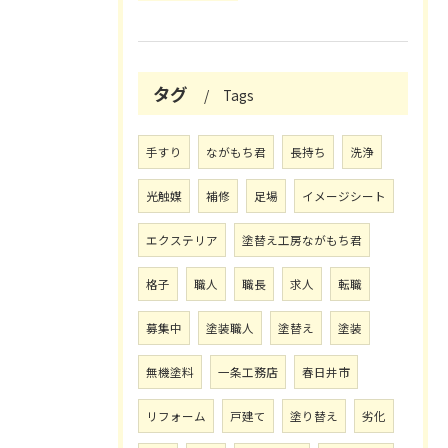
タグ
Tags
手すり
ながもち君
長持ち
洗浄
光触媒
補修
足場
イメージシート
エクステリア
塗替え工房ながもち君
格子
職人
職長
求人
転職
募集中
塗装職人
塗替え
塗装
無機塗料
一条工務店
春日井市
リフォーム
戸建て
塗り替え
劣化