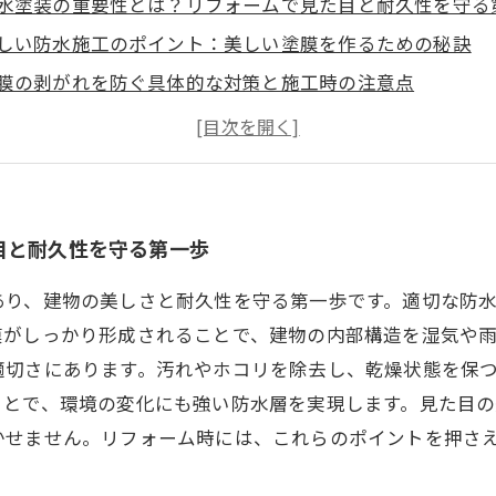
水塗装の重要性とは？リフォームで見た目と耐久性を守る
しい防水施工のポイント：美しい塗膜を作るための秘訣
膜の剥がれを防ぐ具体的な対策と施工時の注意点
た目だけじゃない！防水塗装が建物の寿命を延ばす理由
水塗装の効果を最大限に引き出すためのメンテナンス術
水塗装でリフォーム成功！美しさと強さを手に入れる方法
れで安心！長持ちする防水塗装の選び方と施工のコツ
目と耐久性を守る第一歩
あり、建物の美しさと耐久性を守る第一歩です。適切な防
膜がしっかり形成されることで、建物の内部構造を湿気や
適切さにあります。汚れやホコリを除去し、乾燥状態を保
ことで、環境の変化にも強い防水層を実現します。見た目
かせません。リフォーム時には、これらのポイントを押さ