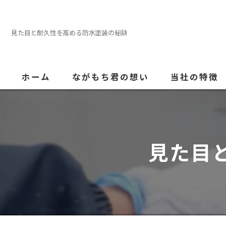
見た目と耐久性を高める防水塗装の秘訣
ホーム
ながもち君の想い
当社の特徴
外壁塗装
屋根
見た目
内装
防水
水回り