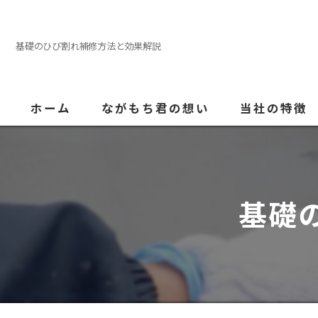
基礎のひび割れ補修方法と効果解説
ホーム
ながもち君の想い
当社の特徴
外壁塗装
屋根
基礎
内装
防水
水回り