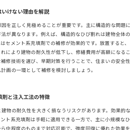
はいけない理由を解説
原因を正しく見極めることが重要です。主に構造的な問題
方法が異なります。例えば、構造的なひび割れは建物全体
れはセメント系充填剤での補修が効果的です。放置すると
これにより建物の耐久性が低下し、修繕費用が高額になる
な補修技術を選び、早期対策を行うことで、住まいの安全
ム計画の一環として補修を検討しましょう。
填剤と注入工法の特徴
と建物の耐久性を大きく損なうリスクがあります。効果的
メント系充填剤は手軽に適用できる一方で、主に小規模な
から中程度のものまで対応可能で、強度回復に優れた効果