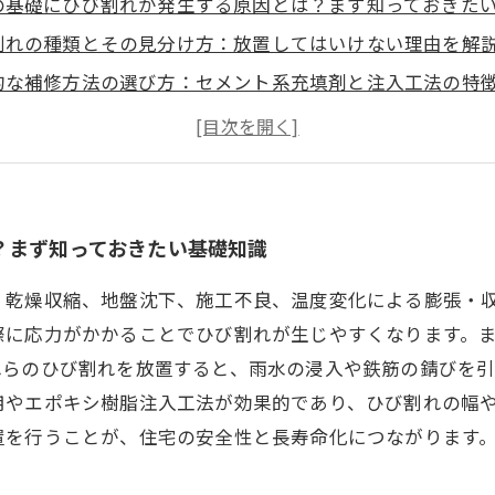
の基礎にひび割れが発生する原因とは？まず知っておきた
割れの種類とその見分け方：放置してはいけない理由を解
的な補修方法の選び方：セメント系充填剤と注入工法の特
の補修施工ポイントと注意点：長持ちさせるためのコツと
後の効果とメンテナンス方法を紹介：住まいの耐久性向上
ひび割れ補修におすすめのリフォーム業者選びのポイント
め：基礎ひび割れ補修で安心・安全な住まいを実現しよう
？まず知っておきたい基礎知識
、乾燥収縮、地盤沈下、施工不良、温度変化による膨張・
際に応力がかかることでひび割れが生じやすくなります。
れらのひび割れを放置すると、雨水の浸入や鉄筋の錆びを
用やエポキシ樹脂注入工法が効果的であり、ひび割れの幅
置を行うことが、住宅の安全性と長寿命化につながります