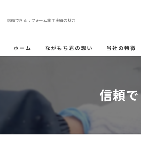
信頼できるリフォーム施工実績の魅力
ホーム
ながもち君の想い
当社の特徴
外壁塗装
屋根
信頼で
内装
防水
水回り