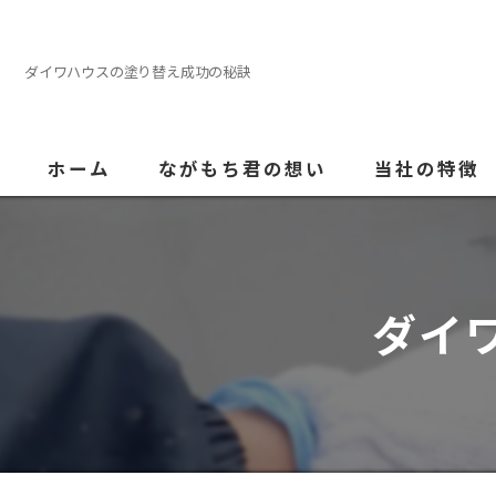
ダイワハウスの塗り替え成功の秘訣
ホーム
ながもち君の想い
当社の特徴
外壁塗装
屋根
ダイ
内装
防水
水回り