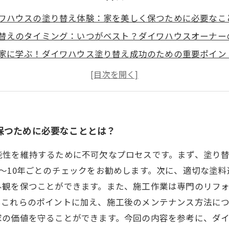
ワハウスの塗り替え体験：家を美しく保つために必要なこ
替えのタイミング：いつがベスト？ダイワハウスオーナー
家に学ぶ！ダイワハウス塗り替え成功のための重要ポイン
な材料選び：ダイワハウス住宅を守るための秘密
替え施工の流れ：プロが教える施工方法のキーポイント
の住まいを実現する！ダイワハウスのリフォーム成功事例
ワハウスの塗り替えで得られる価値：リフォームの未来を
保つために必要なこととは？
能性を維持するために不可欠なプロセスです。まず、塗り
〜10年ごとのチェックをお勧めします。次に、適切な塗
外観を保つことができます。また、施工作業は専門のリフ
、これらのポイントに加え、施工後のメンテナンス方法に
家の価値を守ることができます。今回の内容を参考に、ダ