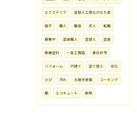
エクステリア
塗替え工房ながもち君
格子
職人
職長
求人
転職
募集中
塗装職人
塗替え
塗装
無機塗料
一条工務店
春日井市
リフォーム
戸建て
塗り替え
劣化
ひび
汚れ
太陽光発電
コーキング
艶
エコキュート
断熱