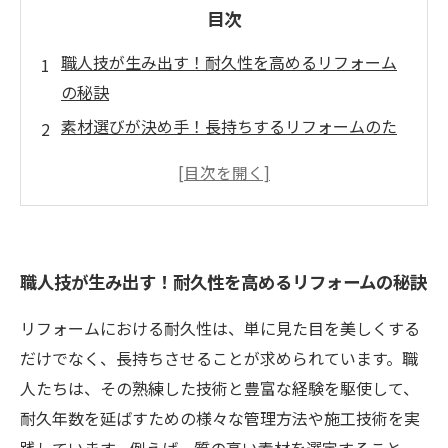
目次
職人技が生み出す！耐久性を高めるリフォーム
の秘訣
素材選びが決め手！長持ちするリフォームのた
めの知識
施工方法で差をつける！職人が語る耐久性の重
要性
革新技術の登場！最新の耐久年数向上手法とは
職人技が生み出す！耐久性を高めるリフォームの秘訣
職人の熟練技術が未来を変える！持続可能なリ
フォームの実現
リフォームにおける耐久性は、単に見た目を美しくする
リフォーム市場のトレンドに迫る！耐久性を重
だけでなく、長持ちさせることが求められています。職
視した活用法
人たちは、その熟練した技術と豊富な経験を駆使して、
これからのリフォーム業界に必要な「耐久性」
耐久年数を延ばすための様々な管理方法や施工技術を実
とは？