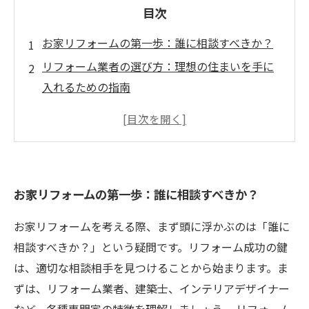
目次
お家リフォームの第一歩：誰に相談すべきか？
リフォーム業者の選び方：理想の住まいを手に
入れるための指南
あなたのニーズに最適な業者はどこ？特徴を理
解しよう
相談を進めるためのステップ：スムーズなリフ
ォームの秘訣
お家リフォームの第一歩：誰に相談すべきか？
まずは計画から：効果的なお家相談の進め方
実際の成功事例から学ぶ：理想の家を実現する
お家リフォームを考える際、まず頭に浮かぶのは「誰に
ために
相談すべきか？」という疑問です。リフォーム成功の鍵
満足のいくリフォームのための総まとめ：計画
は、適切な相談相手を見つけることから始まります。ま
と相談の重要性
ずは、リフォーム業者、建築士、インテリアデザイナー