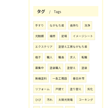
タグ
Tags
手すり
ながもち君
長持ち
洗浄
光触媒
補修
足場
イメージシート
エクステリア
塗替え工房ながもち君
格子
職人
職長
求人
転職
募集中
塗装職人
塗替え
塗装
無機塗料
一条工務店
春日井市
リフォーム
戸建て
塗り替え
劣化
ひび
汚れ
太陽光発電
コーキング