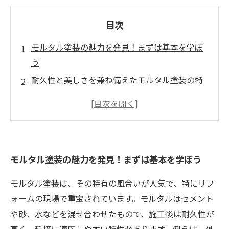
目次
モルタル塗装の魅力を発見！まずは基本を学ぼ
う
耐久性と美しさを兼ね備えたモルタル塗装の特
性とは？
モルタル塗装に最適な使用シーンを探る
成功するモルタル塗装のための施工方法とポイ
ント
モルタル塗装の魅力を発見！まずは基本を学ぼう
リフォーム業者の選び方：モルタル塗装の専門
家を見つけるには
モルタル塗装は、その特有の風合いが人気で、特にリフ
モルタル塗装で実現する理想の住まい：変化す
ォームの現場で重宝されています。モルタルはセメント
る風景
や砂、水などを混ぜ合わせたもので、施工後は耐久性が