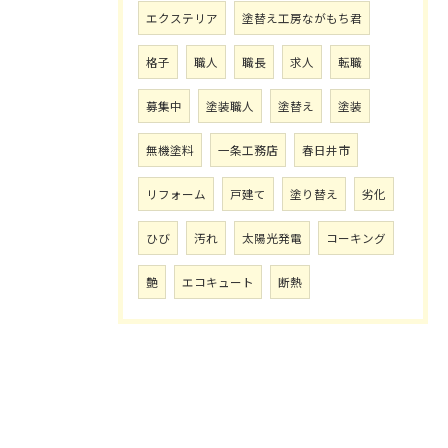
エクステリア
塗替え工房ながもち君
格子
職人
職長
求人
転職
募集中
塗装職人
塗替え
塗装
無機塗料
一条工務店
春日井市
リフォーム
戸建て
塗り替え
劣化
ひび
汚れ
太陽光発電
コーキング
艶
エコキュート
断熱