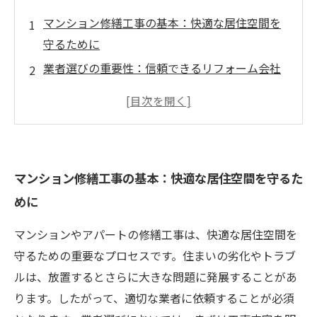
マンション修繕工事の基本：快適な居住空間を
守るために
業者選びの重要性：信頼できるリフォーム会社
とは
リフォーム会社の選定基準：予算やアフターサ
ービスを考慮する
顧客の声を参考にする：成功する修繕工事のた
マンション修繕工事の基本：快適な居住空間を守るた
めの秘訣
めに
品質・スピード・対応力：理想的な業者の特徴
安心して依頼するために：修繕工事の流れを理
マンションやアパートの修繕工事は、快適な居住空間を
解しよう
守るための重要なプロセスです。住まいの劣化やトラブ
理想的な住空間の実現：業者選びで成功する修
ルは、放置するとさらに大きな問題に発展することがあ
繕工事のポイント
ります。したがって、適切な業者に依頼することが必須