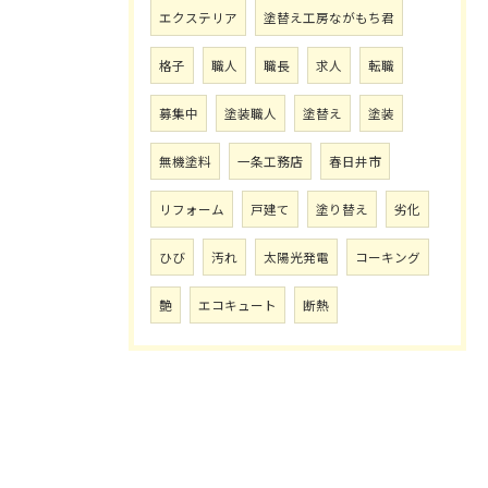
エクステリア
塗替え工房ながもち君
格子
職人
職長
求人
転職
募集中
塗装職人
塗替え
塗装
無機塗料
一条工務店
春日井市
リフォーム
戸建て
塗り替え
劣化
ひび
汚れ
太陽光発電
コーキング
艶
エコキュート
断熱