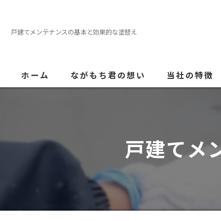
戸建てメンテナンスの基本と効果的な塗替え
ホーム
ながもち君の想い
当社の特徴
外壁塗装
屋根
戸建てメ
内装
防水
水回り