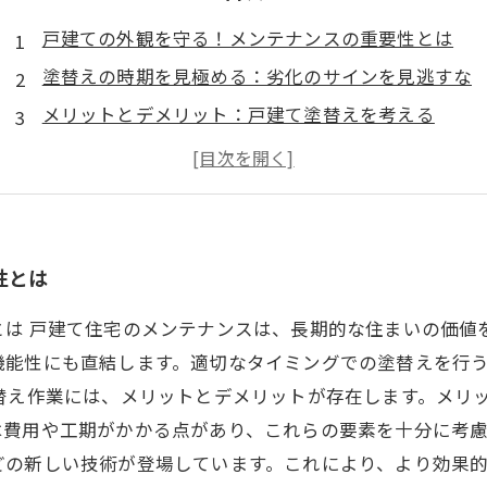
戸建ての外観を守る！メンテナンスの重要性とは
塗替えの時期を見極める：劣化のサインを見逃すな
メリットとデメリット：戸建て塗替えを考える
効果的な戸建てメンテナンス法を伝授！
リフォーム業界の最新トレンドと技術
住まいの価値を維持するためのメンテナンスガイド
温かい家を長持ちさせる！成功する塗替えの秘訣
性とは
とは 戸建て住宅のメンテナンスは、長期的な住まいの価値
機能性にも直結します。適切なタイミングでの塗替えを行
替え作業には、メリットとデメリットが存在します。メリ
費用や工期がかかる点があり、これらの要素を十分に考慮
どの新しい技術が登場しています。これにより、より効果