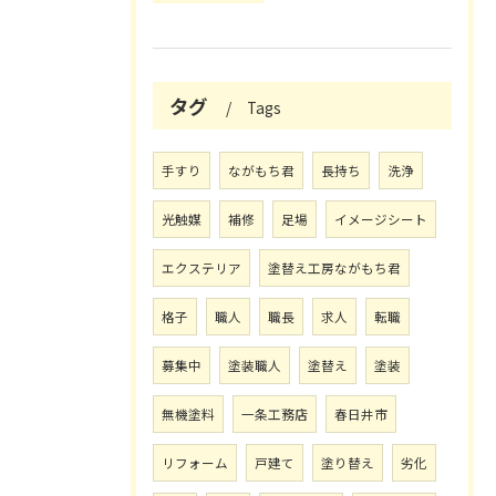
タグ
Tags
手すり
ながもち君
長持ち
洗浄
光触媒
補修
足場
イメージシート
エクステリア
塗替え工房ながもち君
格子
職人
職長
求人
転職
募集中
塗装職人
塗替え
塗装
無機塗料
一条工務店
春日井市
リフォーム
戸建て
塗り替え
劣化