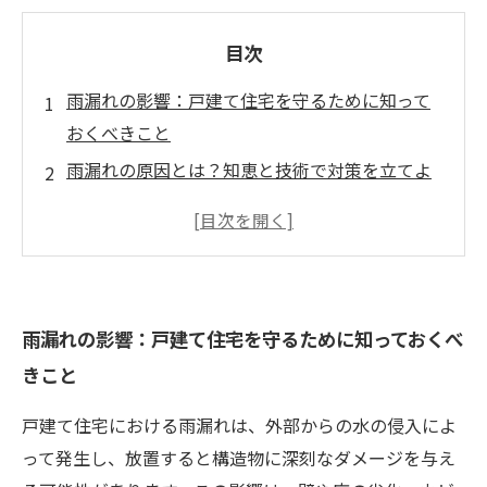
目次
雨漏れの影響：戸建て住宅を守るために知って
おくべきこと
雨漏れの原因とは？知恵と技術で対策を立てよ
う
最新のリフォーム技術で実現する雨漏れ対策の
新常識
効果的な修繕法：雨漏れを防ぐためのステップ
雨漏れの影響：戸建て住宅を守るために知っておくべ
バイステップ
きこと
安心・快適な住まいを手に入れるためのリフォ
ームガイド
戸建て住宅における雨漏れは、外部からの水の侵入によ
雨漏れリスクを軽減するための最前線技術と
って発生し、放置すると構造物に深刻なダメージを与え
は？