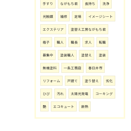
手すり
ながもち君
長持ち
洗浄
光触媒
補修
足場
イメージシート
エクステリア
塗替え工房ながもち君
格子
職人
職長
求人
転職
募集中
塗装職人
塗替え
塗装
無機塗料
一条工務店
春日井市
リフォーム
戸建て
塗り替え
劣化
ひび
汚れ
太陽光発電
コーキング
艶
エコキュート
断熱