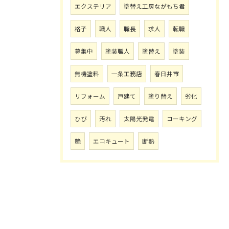
エクステリア
塗替え工房ながもち君
格子
職人
職長
求人
転職
募集中
塗装職人
塗替え
塗装
無機塗料
一条工務店
春日井市
リフォーム
戸建て
塗り替え
劣化
ひび
汚れ
太陽光発電
コーキング
艶
エコキュート
断熱