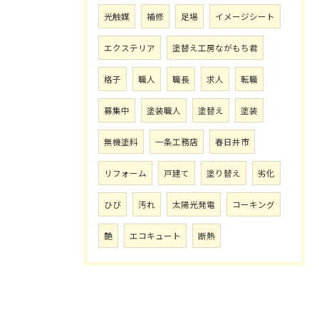
光触媒
補修
足場
イメージシート
エクステリア
塗替え工房ながもち君
格子
職人
職長
求人
転職
募集中
塗装職人
塗替え
塗装
無機塗料
一条工務店
春日井市
リフォーム
戸建て
塗り替え
劣化
ひび
汚れ
太陽光発電
コーキング
艶
エコキュート
断熱