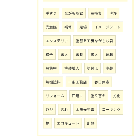
手すり
ながもち君
長持ち
洗浄
光触媒
補修
足場
イメージシート
エクステリア
塗替え工房ながもち君
格子
職人
職長
求人
転職
募集中
塗装職人
塗替え
塗装
無機塗料
一条工務店
春日井市
リフォーム
戸建て
塗り替え
劣化
ひび
汚れ
太陽光発電
コーキング
艶
エコキュート
断熱