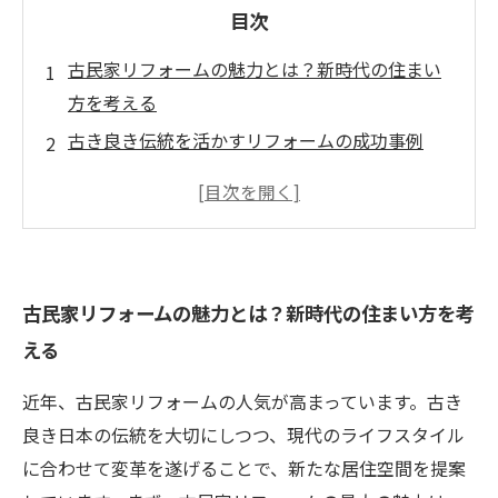
目次
古民家リフォームの魅力とは？新時代の住まい
方を考える
古き良き伝統を活かすリフォームの成功事例
新しい生活にぴったりな古民家のリノベーショ
ンヒント
家を心豊かな空間に！リフォームで得られる快
適さ
古民家リフォームの魅力とは？新時代の住まい方を考
古民家リフォームのプロセス：一歩ずつ進める
える
新生活の準備
在来文化と現代的要素の融合：理想の家づくり
近年、古民家リフォームの人気が高まっています。古き
古民家リフォームで創る、温かい家の未来像
良き日本の伝統を大切にしつつ、現代のライフスタイル
に合わせて変革を遂げることで、新たな居住空間を提案