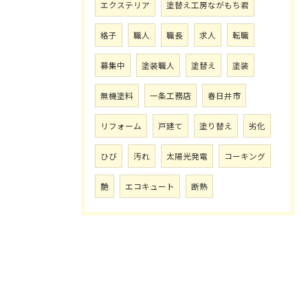
エクステリア
塗替え工房ながもち君
格子
職人
職長
求人
転職
募集中
塗装職人
塗替え
塗装
無機塗料
一条工務店
春日井市
リフォーム
戸建て
塗り替え
劣化
ひび
汚れ
太陽光発電
コーキング
艶
エコキュート
断熱