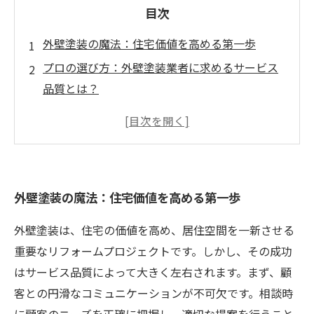
目次
外壁塗装の魔法：住宅価値を高める第一歩
プロの選び方：外壁塗装業者に求めるサービス
品質とは？
施行過程の舞台裏：品質を左右するキーポイン
ト
顧客との信頼構築：コミュニケーションの重要
性
外壁塗装の魔法：住宅価値を高める第一歩
テクニシャンの育成：熟練の職人が生む高品質
なサービス
外壁塗装は、住宅の価値を高め、居住空間を一新させる
業界のトレンド：成功事例から学ぶ外壁塗装戦
重要なリフォームプロジェクトです。しかし、その成功
略
はサービス品質によって大きく左右されます。まず、顧
あなたの家を守る：心に響く外壁塗装のサービ
客との円滑なコミュニケーションが不可欠です。相談時
ス品質