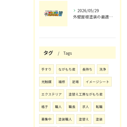
2026/05/29
外壁屋根塗装の最適メンテナンス時期
タグ
Tags
手すり
ながもち君
長持ち
洗浄
光触媒
補修
足場
イメージシート
エクステリア
塗替え工房ながもち君
格子
職人
職長
求人
転職
募集中
塗装職人
塗替え
塗装