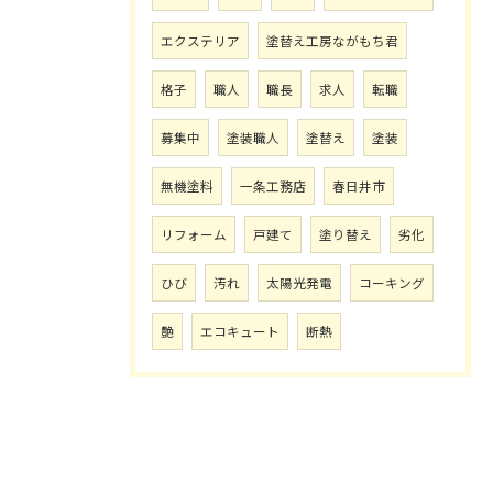
エクステリア
塗替え工房ながもち君
格子
職人
職長
求人
転職
募集中
塗装職人
塗替え
塗装
無機塗料
一条工務店
春日井市
リフォーム
戸建て
塗り替え
劣化
ひび
汚れ
太陽光発電
コーキング
艶
エコキュート
断熱