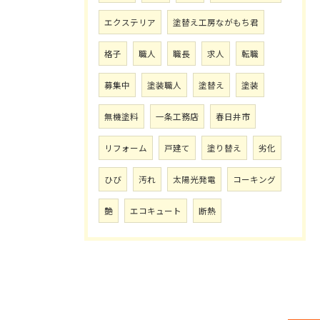
エクステリア
塗替え工房ながもち君
格子
職人
職長
求人
転職
募集中
塗装職人
塗替え
塗装
無機塗料
一条工務店
春日井市
リフォーム
戸建て
塗り替え
劣化
ひび
汚れ
太陽光発電
コーキング
艶
エコキュート
断熱