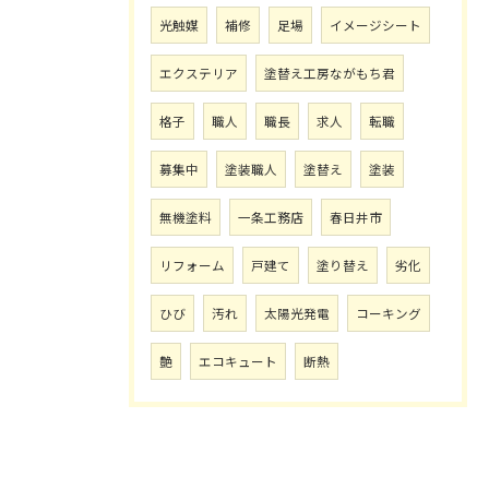
光触媒
補修
足場
イメージシート
エクステリア
塗替え工房ながもち君
格子
職人
職長
求人
転職
募集中
塗装職人
塗替え
塗装
無機塗料
一条工務店
春日井市
リフォーム
戸建て
塗り替え
劣化
ひび
汚れ
太陽光発電
コーキング
艶
エコキュート
断熱