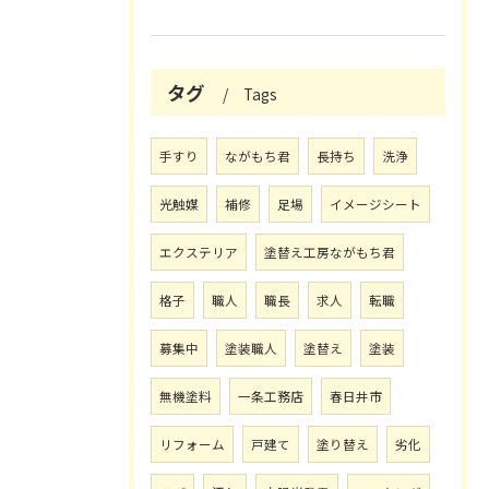
タグ
Tags
手すり
ながもち君
長持ち
洗浄
光触媒
補修
足場
イメージシート
エクステリア
塗替え工房ながもち君
格子
職人
職長
求人
転職
募集中
塗装職人
塗替え
塗装
無機塗料
一条工務店
春日井市
リフォーム
戸建て
塗り替え
劣化