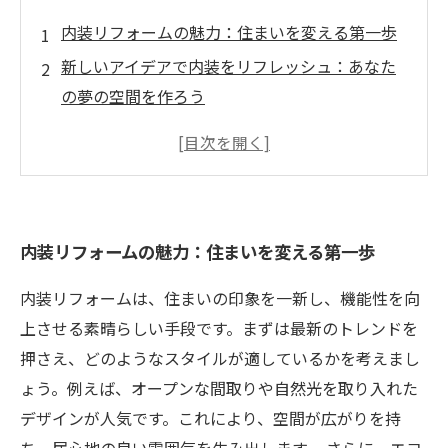
内装リフォームの魅力：住まいを変える第一歩
新しいアイデアで内装をリフレッシュ：あなた
の夢の空間を作ろう
業者選びのコツ：成功するリフォームの秘訣
成功事例に学ぶ：理想の内装を実現した家族の
ストーリー
トレンドに乗ろう！モダンからエコまで、選べ
内装リフォームの魅力：住まいを変える第一歩
るデザイン
DIYリフォーム：自分で作る楽しさとその魅力
内装リフォームは、住まいの印象を一新し、機能性を向
夢を実現する内装リフォームの全貌：新しい生
上させる素晴らしい手段です。まずは最新のトレンドを
活スタイルへ
押さえ、どのようなスタイルが適しているかを考えまし
ょう。例えば、オープンな間取りや自然光を取り入れた
デザインが人気です。これにより、空間が広がりを持