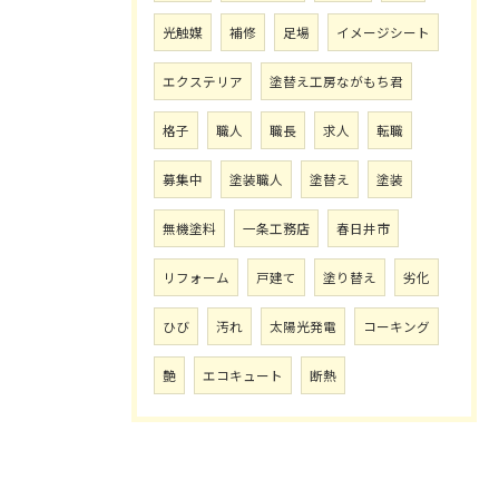
光触媒
補修
足場
イメージシート
エクステリア
塗替え工房ながもち君
格子
職人
職長
求人
転職
募集中
塗装職人
塗替え
塗装
無機塗料
一条工務店
春日井市
リフォーム
戸建て
塗り替え
劣化
ひび
汚れ
太陽光発電
コーキング
艶
エコキュート
断熱