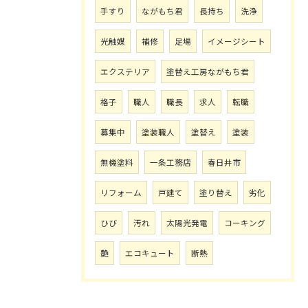
手すり
ながもち君
長持ち
洗浄
光触媒
補修
足場
イメージシート
エクステリア
塗替え工房ながもち君
格子
職人
職長
求人
転職
募集中
塗装職人
塗替え
塗装
無機塗料
一条工務店
春日井市
リフォーム
戸建て
塗り替え
劣化
ひび
汚れ
太陽光発電
コーキング
艶
エコキュート
断熱