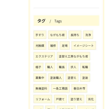
タグ
Tags
手すり
ながもち君
長持ち
洗浄
光触媒
補修
足場
イメージシート
エクステリア
塗替え工房ながもち君
格子
職人
職長
求人
転職
募集中
塗装職人
塗替え
塗装
無機塗料
一条工務店
春日井市
リフォーム
戸建て
塗り替え
劣化