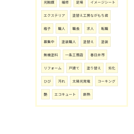
光触媒
補修
足場
イメージシート
エクステリア
塗替え工房ながもち君
格子
職人
職長
求人
転職
募集中
塗装職人
塗替え
塗装
無機塗料
一条工務店
春日井市
リフォーム
戸建て
塗り替え
劣化
ひび
汚れ
太陽光発電
コーキング
艶
エコキュート
断熱