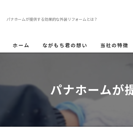
パナホームが提供する効果的な外装リフォームとは？
ホーム
ながもち君の想い
当社の特徴
外壁塗装
屋根
パナホームが
内装
防水
水回り