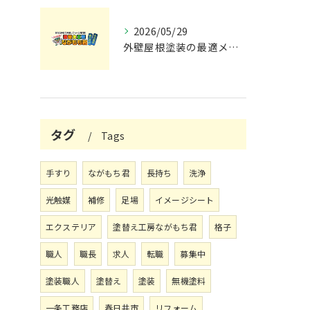
2026/05/29
外壁屋根塗装の最適メンテナンス時期
タグ
Tags
手すり
ながもち君
長持ち
洗浄
光触媒
補修
足場
イメージシート
エクステリア
塗替え工房ながもち君
格子
職人
職長
求人
転職
募集中
塗装職人
塗替え
塗装
無機塗料
一条工務店
春日井市
リフォーム