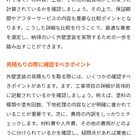
見積もり内容を細かく確認する
計算されているかを確認しましょう。その上で、保証期
信頼できる業者からの見積もり取得術
間やアフターサービスの内容も重要な比較ポイントとな
ります。こうした詳細な比較を行うことで、最適な業者
外壁塗装のコストを削減するヒント！愛知県で
を選定し、納得のいく外壁塗装を実現するための一歩を
の成功事例を元に解説
踏み出すことができます。
成功事例1：費用を抑えた具体例
成功事例2：高品質を保ちつつ費用削減
見積もりの際に確認すべきポイント
成功事例3：工夫次第でここまで安くなる
外壁塗装の見積もりを取る際には、いくつかの確認すべ
リフォームのプロが教える節約術
きポイントがあります。まず、工事項目の詳細が具体的
成功事例から学ぶコスト削減のヒント
に記載されているかを確認しましょう。例えば、塗料の
実際の事例を元にした費用削減の方法
種類や塗布回数、下地処理の内容などが明確に書かれて
愛知県で外壁塗装をするなら知っておきたい！
いることが重要です。次に、費用の内訳をしっかりとチ
業者選びのコツと費用の違い
ェックします。材料費や人件費、その他の費用がどのよ
大手業者と地元業者の費用比較
うに分けられているかを確認し、疑問点があれば業者に