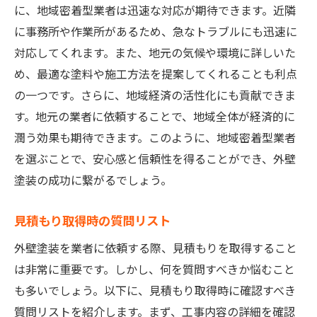
に、地域密着型業者は迅速な対応が期待できます。近隣
愛知県で外壁塗装を依頼する際のポイント季節
に事務所や作業所があるため、急なトラブルにも迅速に
やタイミングで変わる費用の真実
対応してくれます。また、地元の気候や環境に詳しいた
季節ごとの費用変動の理由
め、最適な塗料や施工方法を提案してくれることも利点
最適な塗装時期を選ぶコツ
の一つです。さらに、地域経済の活性化にも貢献できま
費用を抑えるための時期選び
す。地元の業者に依頼することで、地域全体が経済的に
タイミングによる費用差を理解する
潤う効果も期待できます。このように、地域密着型業者
を選ぶことで、安心感と信頼性を得ることができ、外壁
季節による施工のメリットとデメリット
塗装の成功に繋がるでしょう。
塗装時期選びで知っておくべきポイント
見積もり取得時の質問リスト
外壁塗装を業者に依頼する際、見積もりを取得すること
は非常に重要です。しかし、何を質問すべきか悩むこと
も多いでしょう。以下に、見積もり取得時に確認すべき
質問リストを紹介します。まず、工事内容の詳細を確認