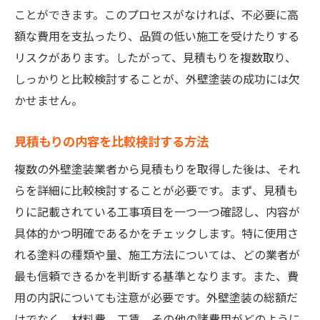
愛知県での外壁塗装費用比較！季節やタイミン
ことができます。このプロセスがなければ、不必要に高
グで違う費用について詳述
額な費用を支払ったり、品質の低い施工を受けたりする
季節ごとの外壁塗装費用の変動
リスクがあります。したがって、見積もりを複数取り、
オフシーズンに塗装するメリット
しっかりと比較検討することが、外壁塗装の成功には欠
需要と供給の関係で変わる費用
かせません。
雨季と乾季の塗装費用の違い
見積もりの内容を比較検討する方法
費用を抑えるタイミングの見極め方
費用変動を理解して賢く計画を立てる
複数の外壁塗装業者から見積もりを取得した後は、それ
らを詳細に比較検討することが必要です。まず、見積も
外壁塗装の見積もりを取る際の注意点愛知県で
りに記載されている工事項目を一つ一つ確認し、内容が
の具体例を紹介
具体的かつ明確であるかをチェックします。特に使用さ
具体的な見積もり例の紹介
れる塗料の種類や量、施工方法については、どの業者が
見積もりに含まれるべき項目
最も信頼できるかを判断する基準となります。また、費
隠れた追加費用を見極める方法
用の内訳についても注意が必要です。外壁塗装の総額だ
施工前の現地調査の重要性
けでなく、材料費、工賃、その他の諸費用がどのように