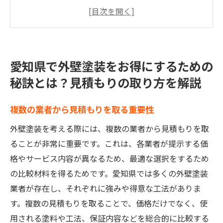
見積もりの内容を比較検討する方法
見積もりの際に確認すべきポイント
地域密着型業者の利点
見積もり取得時の質問リスト
愛知県で外壁塗装をお得にするための
見積もりを取るタイミングとその効果
秘訣とは？見積もりの取り方を解説
外壁塗装の費用を抑えるコツ解説！愛知県の業
者選びで重要なポイント
複数の業者から見積もりを取る重要性
信頼できる業者の見分け方
外壁塗装を考える際には、複数の業者から見積もりを取
口コミ情報を活用する方法
ることが非常に重要です。これは、各業者が提示する価
地元の業者と全国展開業者の違い
格やサービス内容が異なるため、最適な選択をするため
過去の施工事例をチェックする
の比較材料を得るためです。愛知県では多くの外壁塗装
業者が存在し、それぞれに強みや得意な工法がありま
アフターサービスの有無と重要性
す。複数の見積もりを取ることで、価格だけでなく、使
業者選びで失敗しないための注意点
用される塗料や工法、保証内容などを総合的に比較する