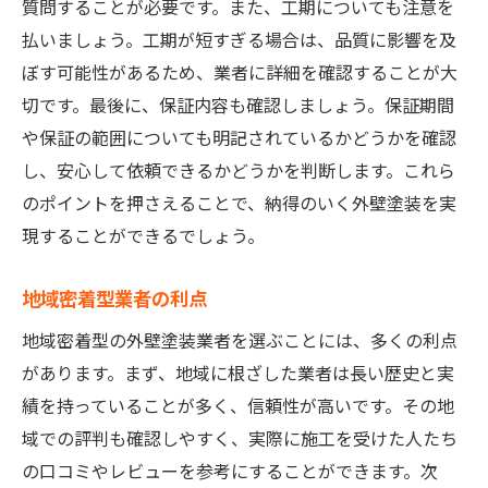
質問することが必要です。また、工期についても注意を
業者選びで重視すべきポイント
払いましょう。工期が短すぎる場合は、品質に影響を及
費用以外で見るべき業者の評価
ぼす可能性があるため、業者に詳細を確認することが大
業者選びで失敗しないためのチェックリス
切です。最後に、保証内容も確認しましょう。保証期間
ト
や保証の範囲についても明記されているかどうかを確認
適正価格を知るための情報収集方法
し、安心して依頼できるかどうかを判断します。これら
業者によって変わる費用の内訳
のポイントを押さえることで、納得のいく外壁塗装を実
外壁塗装の費用を賢く抑える方法愛知県のリフ
現することができるでしょう。
ォーム市場を分析
愛知県のリフォーム市場の特徴
地域密着型業者の利点
市場動向から見える費用削減方法
地域密着型の外壁塗装業者を選ぶことには、多くの利点
リフォーム市場の需要と供給分析
があります。まず、地域に根ざした業者は長い歴史と実
績を持っていることが多く、信頼性が高いです。その地
賢くリフォームするための市場情報
域での評判も確認しやすく、実際に施工を受けた人たち
愛知県特有のリフォーム費用の傾向
の口コミやレビューを参考にすることができます。次
市場を知って費用を抑えるポイント