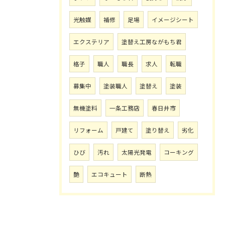
光触媒
補修
足場
イメージシート
エクステリア
塗替え工房ながもち君
格子
職人
職長
求人
転職
募集中
塗装職人
塗替え
塗装
無機塗料
一条工務店
春日井市
リフォーム
戸建て
塗り替え
劣化
ひび
汚れ
太陽光発電
コーキング
艶
エコキュート
断熱