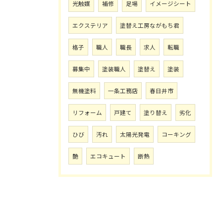
光触媒
補修
足場
イメージシート
エクステリア
塗替え工房ながもち君
格子
職人
職長
求人
転職
募集中
塗装職人
塗替え
塗装
無機塗料
一条工務店
春日井市
リフォーム
戸建て
塗り替え
劣化
ひび
汚れ
太陽光発電
コーキング
艶
エコキュート
断熱