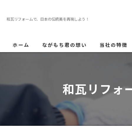
和瓦リフォームで、日本の伝統美を再現しよう！
ホーム
ながもち君の想い
当社の特徴
外壁塗装
屋根
和瓦リフォ
内装
防水
水回り