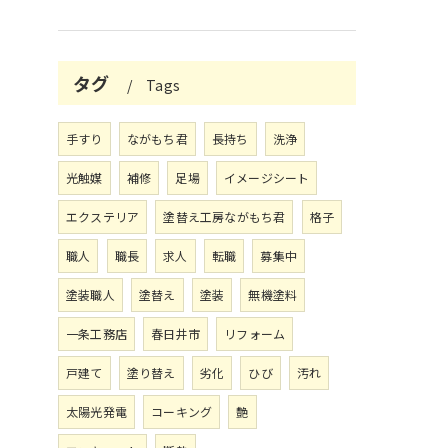
タグ
Tags
手すり
ながもち君
長持ち
洗浄
光触媒
補修
足場
イメージシート
エクステリア
塗替え工房ながもち君
格子
職人
職長
求人
転職
募集中
塗装職人
塗替え
塗装
無機塗料
一条工務店
春日井市
リフォーム
戸建て
塗り替え
劣化
ひび
汚れ
太陽光発電
コーキング
艶