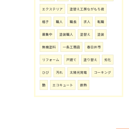
エクステリア
塗替え工房ながもち君
格子
職人
職長
求人
転職
募集中
塗装職人
塗替え
塗装
無機塗料
一条工務店
春日井市
リフォーム
戸建て
塗り替え
劣化
ひび
汚れ
太陽光発電
コーキング
艶
エコキュート
断熱