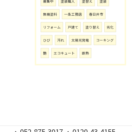
募集中
塗装職人
塗替え
塗装
無機塗料
一条工務店
春日井市
リフォーム
戸建て
塗り替え
劣化
ひび
汚れ
太陽光発電
コーキング
艶
エコキュート
断熱
052-875-3017
0120-43-4155