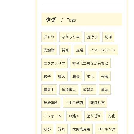
タグ
Tags
手すり
ながもち君
長持ち
洗浄
光触媒
補修
足場
イメージシート
エクステリア
塗替え工房ながもち君
格子
職人
職長
求人
転職
募集中
塗装職人
塗替え
塗装
無機塗料
一条工務店
春日井市
リフォーム
戸建て
塗り替え
劣化
ひび
汚れ
太陽光発電
コーキング