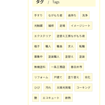
タグ
Tags
手すり
ながもち君
長持ち
洗浄
光触媒
補修
足場
イメージシート
エクステリア
塗替え工房ながもち君
格子
職人
職長
求人
転職
募集中
塗装職人
塗替え
塗装
無機塗料
一条工務店
春日井市
リフォーム
戸建て
塗り替え
劣化
ひび
汚れ
太陽光発電
コーキング
艶
エコキュート
断熱