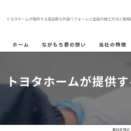
トヨタホームが提供する高品質な外装リフォームと塗装の施工方法と価格
ホーム
ながもち君の想い
当社の特徴
外壁塗装
トヨタホームが提供す
屋根
内装
防水
水回り
春日井市の