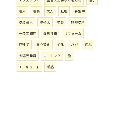
職人
職長
求人
転職
募集中
塗装職人
塗替え
塗装
無機塗料
一条工務店
春日井市
リフォーム
戸建て
塗り替え
劣化
ひび
汚れ
太陽光発電
コーキング
艶
エコキュート
断熱