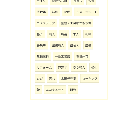
手すり
ながもち君
長持ち
洗浄
光触媒
補修
足場
イメージシート
エクステリア
塗替え工房ながもち君
格子
職人
職長
求人
転職
募集中
塗装職人
塗替え
塗装
無機塗料
一条工務店
春日井市
リフォーム
戸建て
塗り替え
劣化
ひび
汚れ
太陽光発電
コーキング
艶
エコキュート
断熱