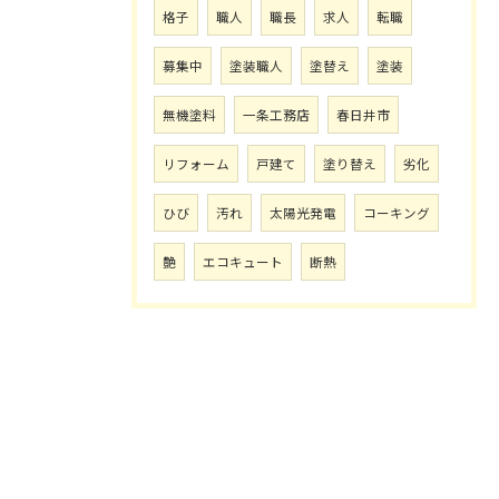
格子
職人
職長
求人
転職
募集中
塗装職人
塗替え
塗装
無機塗料
一条工務店
春日井市
リフォーム
戸建て
塗り替え
劣化
ひび
汚れ
太陽光発電
コーキング
艶
エコキュート
断熱