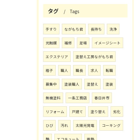
タグ
Tags
手すり
ながもち君
長持ち
洗浄
光触媒
補修
足場
イメージシート
エクステリア
塗替え工房ながもち君
格子
職人
職長
求人
転職
募集中
塗装職人
塗替え
塗装
無機塗料
一条工務店
春日井市
リフォーム
戸建て
塗り替え
劣化
ひび
汚れ
太陽光発電
コーキング
艶
エコキュート
断熱