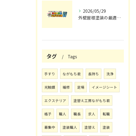
2026/05/29
外壁屋根塗装の最適メンテナンス時期
タグ
Tags
手すり
ながもち君
長持ち
洗浄
光触媒
補修
足場
イメージシート
エクステリア
塗替え工房ながもち君
格子
職人
職長
求人
転職
募集中
塗装職人
塗替え
塗装