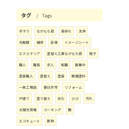
タグ
Tags
手すり
ながもち君
長持ち
洗浄
光触媒
補修
足場
イメージシート
エクステリア
塗替え工房ながもち君
格子
職人
職長
求人
転職
募集中
塗装職人
塗替え
塗装
無機塗料
一条工務店
春日井市
リフォーム
戸建て
塗り替え
劣化
ひび
汚れ
太陽光発電
コーキング
艶
エコキュート
断熱