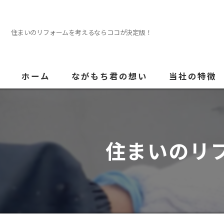
住まいのリフォームを考えるならココが決定版！
ホーム
ながもち君の想い
当社の特徴
外壁塗装
屋根
住まいのリ
内装
防水
水回り