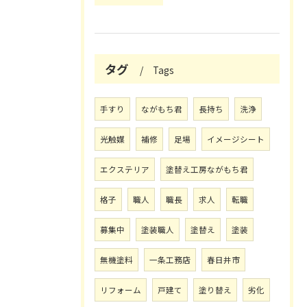
タグ
Tags
手すり
ながもち君
長持ち
洗浄
光触媒
補修
足場
イメージシート
エクステリア
塗替え工房ながもち君
格子
職人
職長
求人
転職
募集中
塗装職人
塗替え
塗装
無機塗料
一条工務店
春日井市
リフォーム
戸建て
塗り替え
劣化