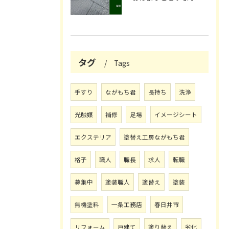
タグ
Tags
手すり
ながもち君
長持ち
洗浄
光触媒
補修
足場
イメージシート
エクステリア
塗替え工房ながもち君
格子
職人
職長
求人
転職
募集中
塗装職人
塗替え
塗装
無機塗料
一条工務店
春日井市
リフォーム
戸建て
塗り替え
劣化