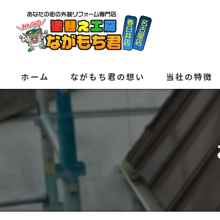
ホーム
ながもち君の想い
当社の特徴
外壁塗装
屋根
内装
防水
水回り