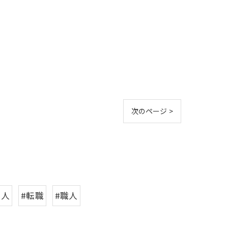
次のページ >
求人
#転職
#職人