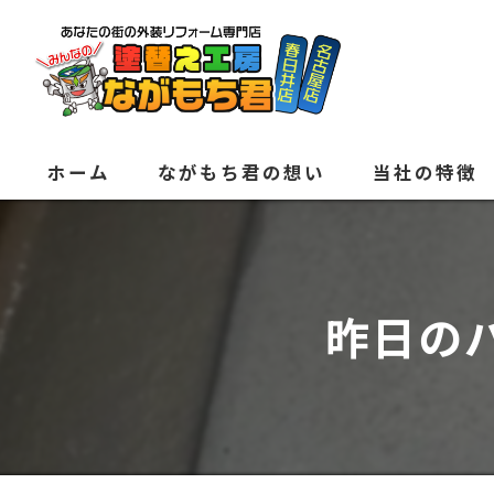
ホーム
ながもち君の想い
当社の特徴
外壁塗装
屋根
昨日の
内装
防水
水回り