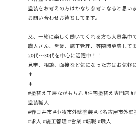
塗装をお考えの方はかなり参考になると思いま
お問い合わせお待ちしてます。
又、一緒に楽しく働いてくれる方も大募集中で
職人さん、営業、施工管理、等随時募集してま
20代〜30代を中心に活躍中！！
見学、相談、面接など気になった方はお気軽
＊
＊
#塗替え工房ながもち君 #住宅塗替え専門店 #自
塗装職人
#春日井市 #小牧市外壁塗装 #北名古屋市外壁
#求人 #施工管理 #営業 #転職 #職人