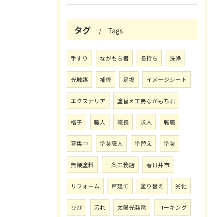
タグ
Tags
手すり
ながもち君
長持ち
洗浄
光触媒
補修
足場
イメージシート
エクステリア
塗替え工房ながもち君
格子
職人
職長
求人
転職
募集中
塗装職人
塗替え
塗装
無機塗料
一条工務店
春日井市
リフォーム
戸建て
塗り替え
劣化
ひび
汚れ
太陽光発電
コーキング